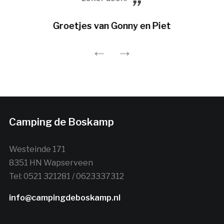
Groetjes van Gonny en Piet
Camping de Boskamp
Westeinde 171
8351 HN Wapserveen
Tel: 0521 321281 / 0623337312
info@campingdeboskamp.nl