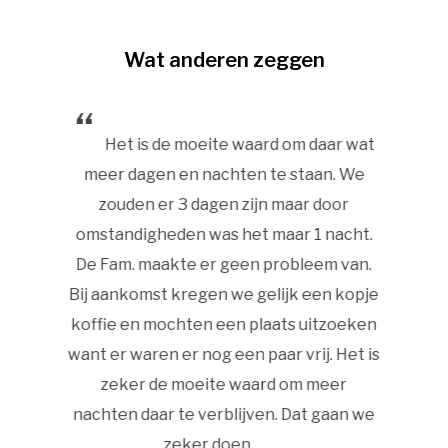
Wat anderen zeggen
heid.
Het is de moeite waard om daar wat
Ee
n onze
meer dagen en nachten te staan. We
vriend
 boshut.
zouden er 3 dagen zijn maar door
ons naar
omstandigheden was het maar 1 nacht.
Het san
weet tot
De Fam. maakte er geen probleem van.
om 
Bij aankomst kregen we gelijk een kopje
Ligg
koffie en mochten een plaats uitzoeken
f
ylan
want er waren er nog een paar vrij. Het is
zeker de moeite waard om meer
nachten daar te verblijven. Dat gaan we
zeker doen.