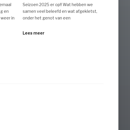
lemaal
Seizoen 2025 er op!! Wat hebben we
ig en
samen veel beleefd en wat afgekletst,
 weer in
onder het genot van een
Lees meer