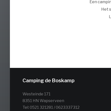
 door omstandigheden
Een campin
ffie en mochten een
Het s
verblijven. Dat gaan we
L
Camping de Boskamp
Westeinde 171
8351 HN Wapserveen
Tel: 0521 321281 / 0623337312